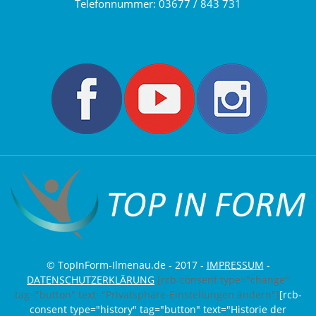
Telefonnummer:
03677 / 843 731
© TopInForm-Ilmenau.de - 2017 -
IMPRESSUM
-
DATENSCHUTZERKLÄRUNG
[rcb-consent type="change"
tag="button" text="Privatsphäre-Einstellungen ändern"]
[rcb-
consent type="history" tag="button" text="Historie der