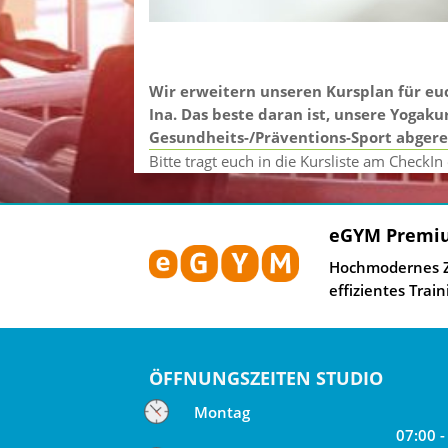
Wir erweitern unseren Kursplan für eu
Ina.
Das beste daran ist, unsere Yogak
Gesundheits-/Präventions-Sport abger
Bitte tragt euch in die Kursliste am CheckIn 
eGYM Premi
Hochmodernes Zi
effizientes Train
ÖFFNUNGSZEITEN STUDIO
Montag
07:00 -