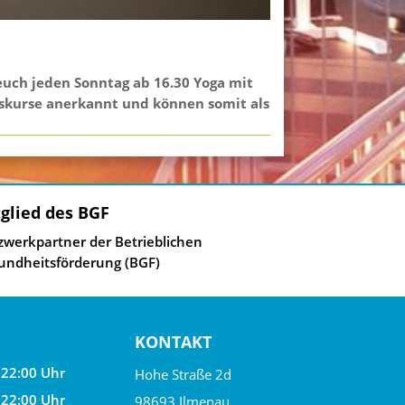
euch jeden Sonntag ab 16.30 Yoga mit
onskurse anerkannt und können somit als
glied des BGF
zwerkpartner der Betrieblichen
undheitsförderung (BGF)
KONTAKT
 22:00 Uhr
Hohe Straße 2d
 22:00 Uhr
98693 Ilmenau