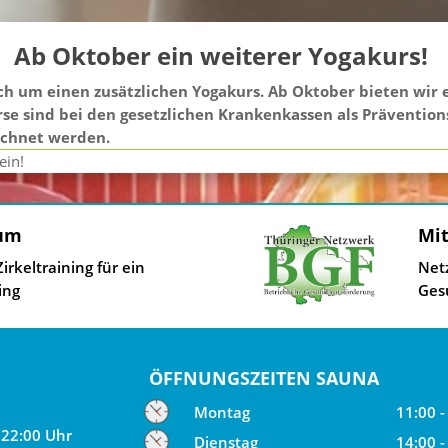
Ab Oktober ein weiterer Yogakurs!
ch um einen zusätzlichen Yogakurs.
Ab Oktober bieten wir 
urse sind bei den gesetzlichen Krankenkassen als Präventi
echnet werden.
ein!
um
Mit
rkeltraining für ein
Net
ing
Ges
ÖFFNUNGSZEITEN SAUNA
Montag
11:00 -
 22:00 Uhr
Dienstag
14:00 -