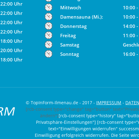
 22:00 Uhr
Mittwoch
10:00 -
 22:00 Uhr
Damensauna (Mi.):
10:00 -
 22:00 Uhr
Donnerstag
14:00 -
 22:00 Uhr
Freitag
11:00 -
 18:00 Uhr
Samstag
Geschl
 20:00 Uhr
Sonntag
16:00 -
 18:00 Uhr
© TopInForm-Ilmenau.de - 2017 -
IMPRESSUM
-
DATE
[rcb-consent type="change" tag="button" text="Privat
ändern"]
[rcb-consent type="history" tag="butto
Privatsphäre-Einstellungen"] [rcb-consent type="
text="Einwilligungen widerrufen" success
Einwilligung erfolgreich widerrufen. Die Seite wi